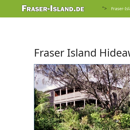
">
Fraser-Is
Fraser Island Hide