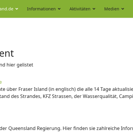
land.de
Informationen
Aktivitäten
Medien
ent
 hier gelistet
e
te über Fraser Island (in englisch) die alle 14 Tage aktuali
nd des Strandes, KFZ Strassen, der Wasserqualität, Campi
te der Queensland Regierung. Hier finden sie zahlreiche Info